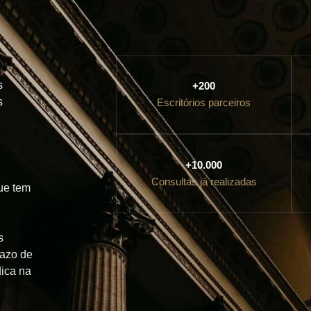
s
+200
s
Escritórios parceiros
+10.000
Consultas já realizadas
ue tem
s
razo de
dica na