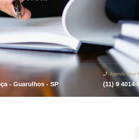
Agende uma 
nça - Guarulhos - SP
(11) 9 4014-