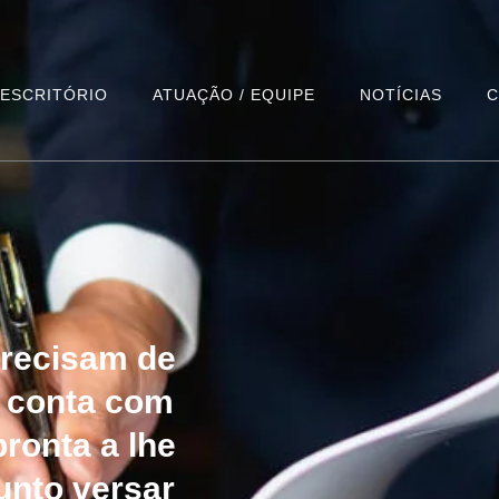
 ESCRITÓRIO
ATUAÇÃO / EQUIPE
NOTÍCIAS
C
precisam de
e conta com
pronta a lhe
unto versar