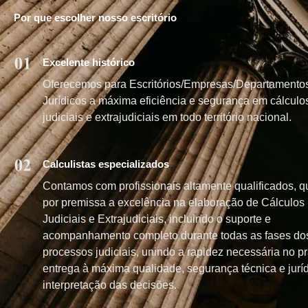
Por que escolher nosso escritório
Excelente histórico
Oferecemos para Escritórios/Empresas/Departamento
Jurídicos a máxima eficiência e segurança em cálculo
judiciais e extrajudiciais em todo território nacional.
Calculistas especializados
Contamos com profissionais altamente qualificados, q
por premissa a excelência na elaboração de Cálculos
Judiciais e Extrajudiciais, incluindo o suporte e
acompanhamento completo durante todas as fases do
processos judiciais, unindo a rapidez necessária no p
entrega à máxima qualidade, segurança técnica e jurí
interpretação das decisões.